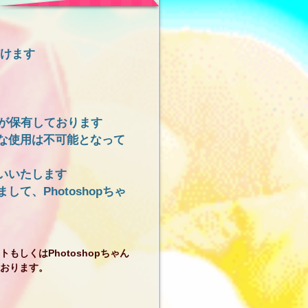
だけます
るが保有しております
な使用は不可能となって
いいたします
て、Photoshopちゃ
しくはPhotoshopちゃん
おります。