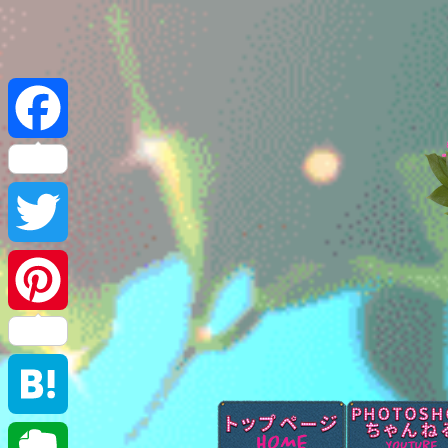
Facebook
Twitter
Pinterest
Hatena