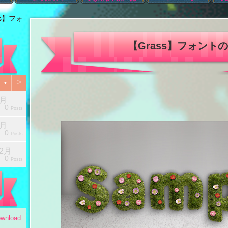
ー
機能
ィ
外
iPhoneでのご使用
GoodNotes 使い
レタッチサンプル
ss】フォ
方法
方
【Grass】フォント
>
▼
4月
0
Posts
8月
0
Posts
12月
0
Posts
wnload