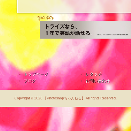
トップページ
レタッチ
ブログ
お問い合わせ
Copyright © 2026 【Photoshopちゃんねる】 All rights Reserved.