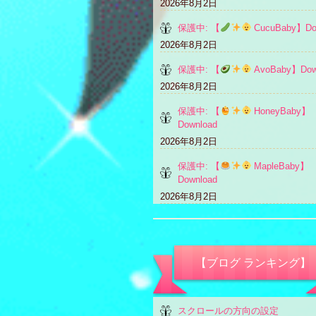
2026年8月2日
有
保護中: 【
CucuBaby】Do
2026年8月2日
保護中: 【
AvoBaby】Dow
2026年8月2日
保護中: 【
HoneyBaby】
Download
2026年8月2日
保護中: 【
MapleBaby】
Download
2026年8月2日
【ブログ ランキング】
スクロールの方向の設定