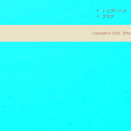
トップページ
ブログ
Copyright © 2026 【Ph