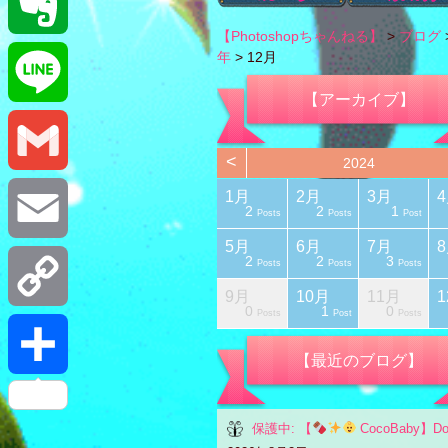
ブログカテゴリー
本日のブログ
アハ体験【ショ
Photoshopの
タイポグラフ
Photoshop以
肌のレタッチ
カラー変更
レタッチ
切り抜き
画像編集
色調補正
お知らせ
【Photoshopちゃんねる】
>
ブログ
ト動画】
年
>
12月
Evernote
【アーカイブ】
Line
<
2024
2月
2月
2月
2月
2月
2月
2月
2月
2月
3月
3月
3月
3月
3月
3月
3月
3月
3月
4月
4月
4月
4月
4月
4月
4月
4月
4月
1月
2月
3月
Gmail
28
6
4
0
6
0
0
1
1
29
0
3
2
0
0
0
1
1
29
0
4
2
0
0
0
0
0
2
2
1
Posts
Posts
Posts
Posts
Posts
Posts
Posts
Post
Post
Posts
Posts
Posts
Posts
Posts
Posts
Posts
Post
Post
Posts
Posts
Posts
Posts
Posts
Posts
Posts
Posts
Posts
Posts
Posts
Post
6月
6月
6月
6月
6月
6月
6月
6月
6月
7月
7月
7月
7月
7月
7月
7月
7月
7月
8月
8月
8月
8月
8月
8月
8月
8月
8月
5月
6月
7月
22
0
4
0
0
0
0
0
1
23
11
3
4
0
0
0
2
1
14
17
15
38
0
4
3
0
1
2
2
3
Posts
Posts
Posts
Posts
Posts
Posts
Posts
Posts
Post
Posts
Posts
Posts
Posts
Posts
Posts
Posts
Posts
Post
Posts
Posts
Posts
Posts
Posts
Posts
Posts
Posts
Post
Posts
Posts
Posts
Email
10月
10月
10月
10月
10月
10月
10月
10月
10月
11月
11月
11月
11月
11月
11月
11月
11月
11月
12月
12月
12月
12月
12月
12月
12月
12月
12月
9月
10月
11月
31
0
3
2
2
0
1
1
1
27
0
2
5
0
0
1
1
1
26
0
2
7
3
0
0
0
0
0
1
0
Posts
Posts
Posts
Posts
Posts
Posts
Post
Post
Post
Posts
Posts
Posts
Posts
Posts
Posts
Post
Post
Post
Posts
Posts
Posts
Posts
Posts
Posts
Posts
Posts
Posts
Posts
Post
Posts
Copy
【最近のブログ】
Link
共
保護中: 【
CocoBaby】Do