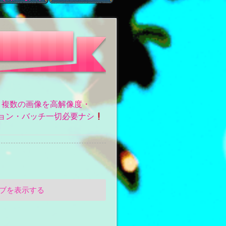
Instagram
TikTok
Twitch
X
公式グッズストア
Special thanks★
よくあるご質問
お問い合わせ
hop 複数の画像を高解像度・
ョン・バッチ一切必要ナシ
イブを表示する