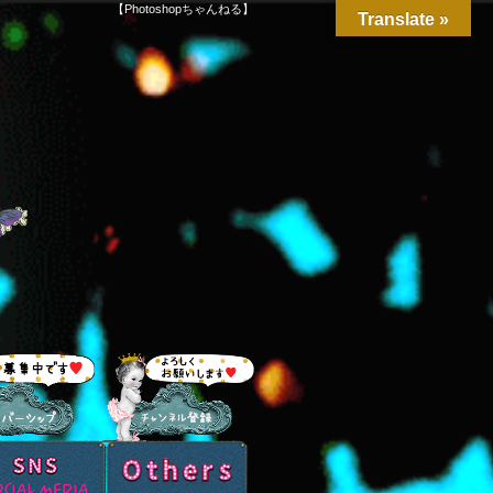
【Photoshopちゃんねる】
Translate »