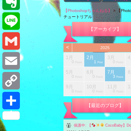
ブログカテゴリー
本日のブログ
アハ体験【ショ
Photoshopの
タイポグラフ
Photoshop以
肌のレタッチ
カラー変更
レタッチ
切り抜き
画像編集
色調補正
お知らせ
【Photoshopちゃんねる】
>
【Phot
ト動画】
チュートリアル
Evernote
【アーカイブ】
Line
<
2025
2月
2月
2月
2月
2月
2月
2月
2月
2月
3月
3月
3月
3月
3月
3月
3月
3月
3月
4月
4月
4月
4月
4月
4月
4月
4月
4月
1月
2月
3月
Gmail
28
2
6
4
0
6
0
0
1
29
3
2
0
0
0
1
1
1
29
4
2
0
0
0
0
0
1
0
1
0
Posts
Posts
Posts
Posts
Posts
Posts
Posts
Posts
Post
Posts
Posts
Posts
Posts
Posts
Posts
Post
Post
Post
Posts
Posts
Posts
Posts
Posts
Posts
Posts
Posts
Post
Posts
Post
Posts
6月
6月
6月
6月
6月
6月
6月
6月
6月
7月
7月
7月
7月
7月
7月
7月
7月
7月
8月
8月
8月
8月
8月
8月
8月
8月
8月
5月
6月
7月
22
2
4
0
0
0
0
0
1
23
11
3
4
0
0
0
2
1
14
17
15
38
6
4
3
0
1
0
0
3
Posts
Posts
Posts
Posts
Posts
Posts
Posts
Posts
Post
Posts
Posts
Posts
Posts
Posts
Posts
Posts
Posts
Post
Posts
Posts
Posts
Posts
Posts
Posts
Posts
Posts
Post
Posts
Posts
Posts
Email
10月
10月
10月
10月
10月
10月
10月
10月
10月
11月
11月
11月
11月
11月
11月
11月
11月
11月
12月
12月
12月
12月
12月
12月
12月
12月
12月
9月
10月
11月
31
3
2
2
0
1
1
1
1
27
0
2
5
0
0
1
1
1
26
2
7
3
0
0
0
0
1
0
0
0
Posts
Posts
Posts
Posts
Posts
Post
Post
Post
Post
Posts
Posts
Posts
Posts
Posts
Posts
Post
Post
Post
Posts
Posts
Posts
Posts
Posts
Posts
Posts
Posts
Post
Posts
Posts
Posts
Copy
【最近のブログ】
Link
共
保護中: 【
CocoBaby】Do