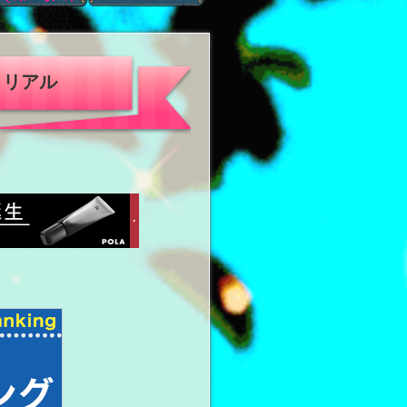
Instagram
TikTok
Twitch
X
公式グッズストア
Special thanks★
よくあるご質問
お問い合わせ
トリアル