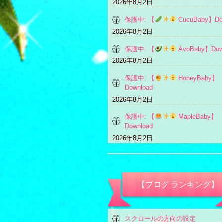
2026年8月2日
有
保護中: 【
CucuBaby】Do
2026年8月2日
保護中: 【
AvoBaby】Dow
2026年8月2日
保護中: 【
HoneyBaby】
Download
2026年8月2日
保護中: 【
MapleBaby】
Download
2026年8月2日
【ブログ ランキング】
スクロールの方向の設定