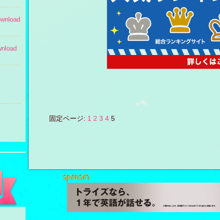
wnload
nload
固定ページ:
1
2
3
4
5