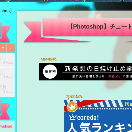
ー
機能
ィ
外
iPhoneでのご使用
GoodNotes 使い
レタッチサンプル
oshop】
方法
方
【Photoshop】チュー
>
▼
4月
0
Posts
8月
0
Posts
12月
0
Posts
wnload