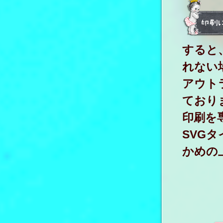
すると
れない
アウト
ており
印刷を専
SVG
かめの