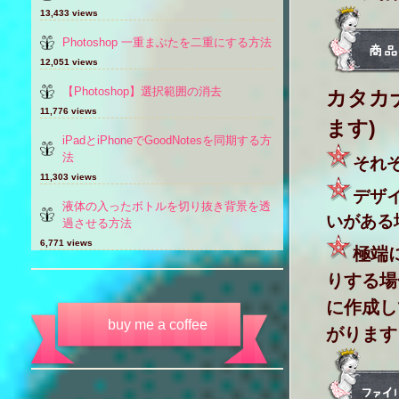
13,433 views
Photoshop 一重まぶたを二重にする方法
12,051 views
【Photoshop】選択範囲の消去
カタカ
11,776 views
ます)
iPadとiPhoneでGoodNotesを同期する方
法
それ
11,303 views
デザ
液体の入ったボトルを切り抜き背景を透
いがある
過させる方法
6,771 views
極端
りする場
に作成し
buy me a coffee
がります