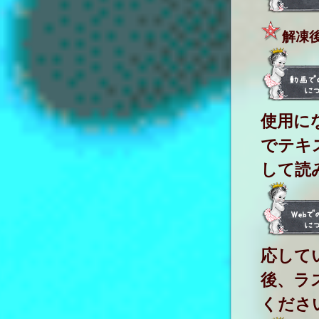
解凍
使用にな
でテキ
して読
応して
後、ラ
くださ