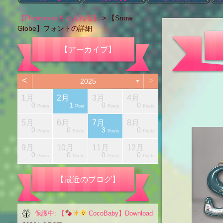
ブログカテゴリー
本日のブログ
アハ体験【ショー
Photoshopの機能
タイポグラフィ
Photoshop以外
肌のレタッチ
カラー変更
レタッチ
切り抜き
画像編集
色調補正
お知らせ
i
【Photoshopちゃんねる】
>
【Snow
ト動画】
Globe】フォントの詳細
【アーカイブ】
<
>
2025
▼
1月
2月
3月
4月
1
0
1
0
0
Posts
Posts
Posts
Posts
Posts
Posts
Posts
Posts
Post
Posts
Post
Posts
Posts
5月
6月
7月
8月
1
0
0
3
0
Posts
Posts
Posts
Posts
Posts
Posts
Posts
Posts
Post
Posts
Posts
Posts
Posts
月
月
月
月
月
月
月
月
月
9月
10月
11月
12月
1
0
0
0
0
Posts
Posts
Posts
Posts
Posts
Posts
Posts
Posts
Post
Posts
Posts
Posts
Posts
【最近のブログ】
保護中: 【
CocoBaby】Download