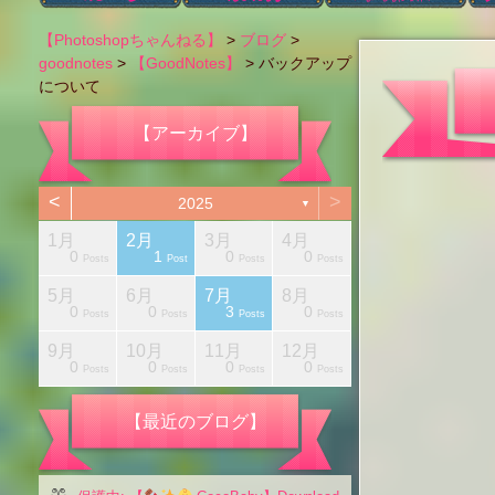
ブログカテゴリー
本日のブログ
アハ体験【ショー
Photoshopの機能
タイポグラフィ
Photoshop以外
肌のレタッチ
カラー変更
レタッチ
切り抜き
画像編集
色調補正
お知らせ
i
【Photoshopちゃんねる】
>
ブログ
>
ト動画】
goodnotes
>
【GoodNotes】
>
バックアップ
について
【アーカイブ】
<
>
2025
▼
1月
2月
3月
4月
1
0
1
0
0
Posts
Posts
Posts
Posts
Posts
Posts
Posts
Posts
Post
Posts
Post
Posts
Posts
5月
6月
7月
8月
1
0
0
3
0
Posts
Posts
Posts
Posts
Posts
Posts
Posts
Posts
Post
Posts
Posts
Posts
Posts
月
月
月
月
月
月
月
月
月
9月
10月
11月
12月
1
0
0
0
0
Posts
Posts
Posts
Posts
Posts
Posts
Posts
Posts
Post
Posts
Posts
Posts
Posts
【最近のブログ】