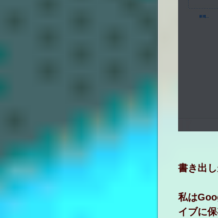
書き出し
私はGo
イブに保