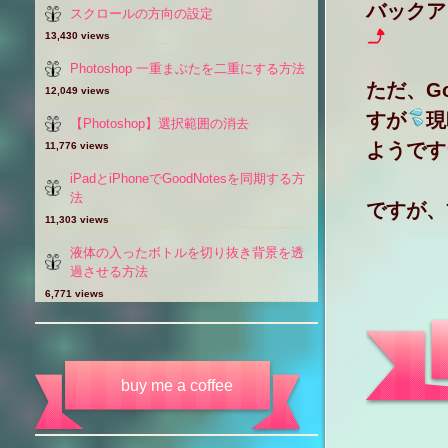
バックア
スクロールの方向の設定
13,430 views
Photoshop 一重まぶたを二重にする方法
ただ、G
12,049 views
すが
現
【Photoshop】選択範囲の消去
ようです
11,776 views
iPadとiPhoneでGoodNotesを同期する方
法
ですが、
11,303 views
液体の入ったボトルを切り抜き背景を透
過させる方法
6,771 views
buy me a coffee