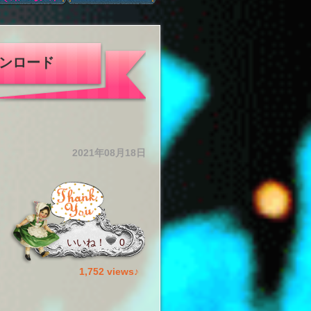
Instagram
TikTok
Twitch
X
公式グッズストア
Special thanks★
よくあるご質問
お問い合わせ
ウンロード
2021年08月18日
いいね！
0
1,752 views♪