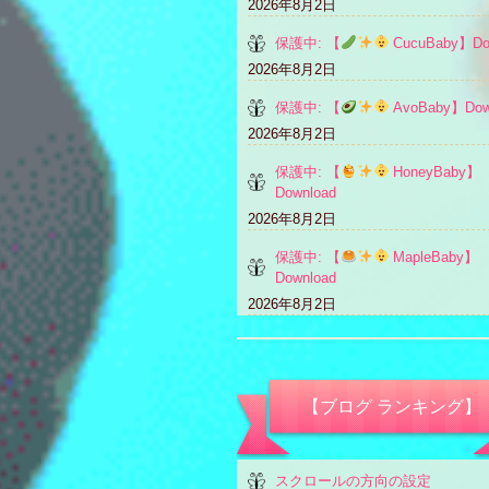
2026年8月2日
有
保護中: 【
CucuBaby】Do
2026年8月2日
保護中: 【
AvoBaby】Dow
2026年8月2日
保護中: 【
HoneyBaby】
Download
2026年8月2日
保護中: 【
MapleBaby】
Download
2026年8月2日
【ブログ ランキング】
スクロールの方向の設定