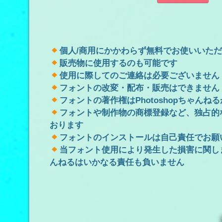
個人/商用にかかわらず無料でお使いいた
販売物に使用するのも可能です
使用に際してのご連絡は必要ございません
フォントの改変・配布・販売はできません
フォントの著作権はPhotoshopちゃんね
フォントや制作物の商標登録など、独占的
おります
フォントのインストールは自己責任でお願
当フォント使用により発生した損害に関しまし
んねるはいかなる責任も負いません