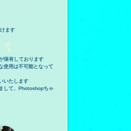
だけます
るが保有しております
な使用は不可能となって
いいたします
て、Photoshopちゃ