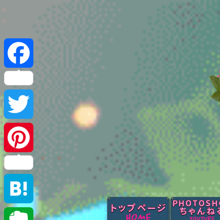
Facebook
Twitter
Pinterest
Hatena