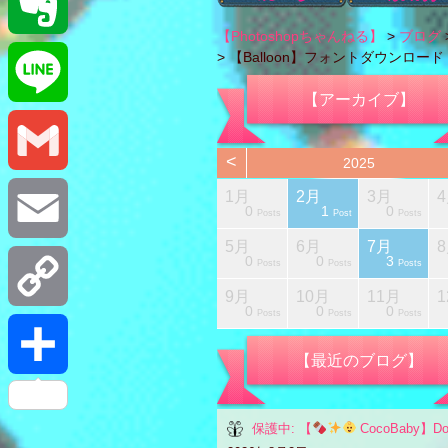
ブログカテゴリー
本日のブログ
アハ体験【ショ
Photoshopの
タイポグラフ
Photoshop以
肌のレタッチ
カラー変更
レタッチ
切り抜き
画像編集
色調補正
お知らせ
【Photoshopちゃんねる】
>
ブログ
ト動画】
>
【Balloon】フォントダウンロード
Evernote
【アーカイブ】
Line
<
2025
2月
2月
2月
2月
2月
2月
2月
2月
2月
3月
3月
3月
3月
3月
3月
3月
3月
3月
4月
4月
4月
4月
4月
4月
4月
4月
4月
1月
2月
3月
Gmail
28
2
6
4
0
6
0
0
1
29
3
2
0
0
0
1
1
1
29
4
2
0
0
0
0
0
1
0
1
0
Posts
Posts
Posts
Posts
Posts
Posts
Posts
Posts
Post
Posts
Posts
Posts
Posts
Posts
Posts
Post
Post
Post
Posts
Posts
Posts
Posts
Posts
Posts
Posts
Posts
Post
Posts
Post
Posts
6月
6月
6月
6月
6月
6月
6月
6月
6月
7月
7月
7月
7月
7月
7月
7月
7月
7月
8月
8月
8月
8月
8月
8月
8月
8月
8月
5月
6月
7月
22
2
4
0
0
0
0
0
1
23
11
3
4
0
0
0
2
1
14
17
15
38
6
4
3
0
1
0
0
3
Posts
Posts
Posts
Posts
Posts
Posts
Posts
Posts
Post
Posts
Posts
Posts
Posts
Posts
Posts
Posts
Posts
Post
Posts
Posts
Posts
Posts
Posts
Posts
Posts
Posts
Post
Posts
Posts
Posts
Email
10月
10月
10月
10月
10月
10月
10月
10月
10月
11月
11月
11月
11月
11月
11月
11月
11月
11月
12月
12月
12月
12月
12月
12月
12月
12月
12月
9月
10月
11月
31
3
2
2
0
1
1
1
1
27
0
2
5
0
0
1
1
1
26
2
7
3
0
0
0
0
1
0
0
0
Posts
Posts
Posts
Posts
Posts
Post
Post
Post
Post
Posts
Posts
Posts
Posts
Posts
Posts
Post
Post
Post
Posts
Posts
Posts
Posts
Posts
Posts
Posts
Posts
Post
Posts
Posts
Posts
Copy
【最近のブログ】
Link
共
保護中: 【
CocoBaby】Do