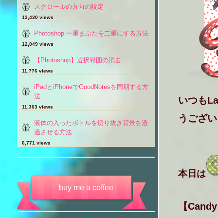
スクロールの方向の設定
13,430 views
Photoshop 一重まぶたを二重にする方法
12,049 views
【Photoshop】選択範囲の消去
11,776 views
iPadとiPhoneでGoodNotesを同期する方
法
いつもLa
11,303 views
うござい
液体の入ったボトルを切り抜き背景を透
過させる方法
6,771 views
本日は
buy me a coffee
【Can