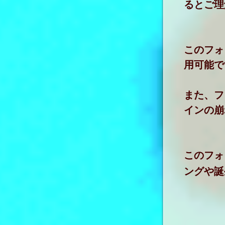
るとご理
このフォ
用可能で
また、フ
インの崩
このフォ
ングや誕