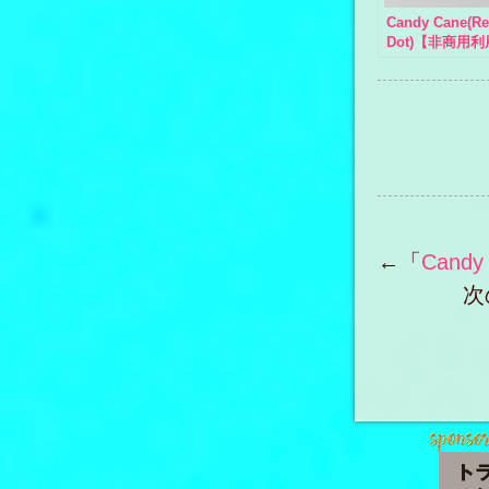
Candy Cane(R
Dot)【非商用
←「
Cand
次