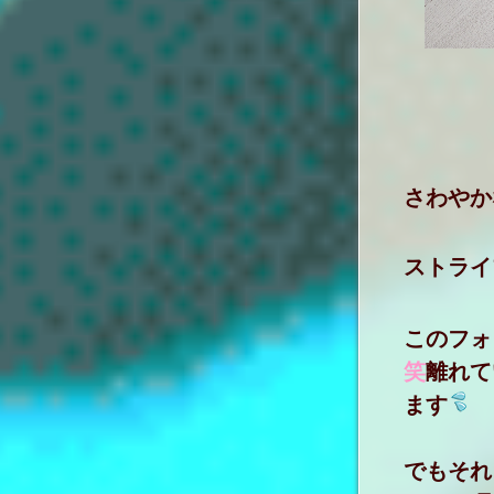
さわやか
ストライ
このフォ
笑
離れて
ます
でもそれ