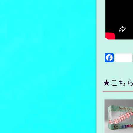
Faceboo
★こち