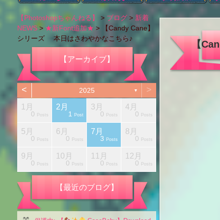
ブログカテゴリー
本日のブログ
アハ体験【ショー
Photoshopの機能
タイポグラフィ
Photoshop以外
肌のレタッチ
カラー変更
レタッチ
切り抜き
画像編集
色調補正
お知らせ
i
【Photoshopちゃんねる】
>
ブログ
>
新着
ト動画】
NEWS
>
★新Font追加★
>
【Candy Cane】
シリーズ 本日はさわやかなこちら♪
【Ca
【アーカイブ】
<
>
2025
▼
1月
2月
3月
4月
1
0
1
0
0
Posts
Posts
Posts
Posts
Posts
Posts
Posts
Posts
Post
Posts
Post
Posts
Posts
5月
6月
7月
8月
1
0
0
3
0
Posts
Posts
Posts
Posts
Posts
Posts
Posts
Posts
Post
Posts
Posts
Posts
Posts
月
月
月
月
月
月
月
月
月
9月
10月
11月
12月
1
0
0
0
0
Posts
Posts
Posts
Posts
Posts
Posts
Posts
Posts
Post
Posts
Posts
Posts
Posts
【最近のブログ】