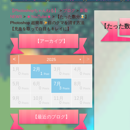
ブログカテゴリー
本日のブログ
アハ体験【ショー
Photoshopの機能
タイポグラフィ
Photoshop以外
肌のレタッチ
カラー変更
レタッチ
切り抜き
画像編集
色調補正
お知らせ
i
【Photoshopちゃんねる】
>
ブログ
>
新着
ト動画】
NEWS
>
★YouTube★
>
【たった数分
】
Photoshop 超簡単
目のクマを消す方法
【たった数
【充血を取って白目もキレイに】
【アーカイブ】
<
>
2025
▼
1月
2月
3月
4月
1
0
1
0
0
Posts
Posts
Posts
Posts
Posts
Posts
Posts
Posts
Post
Posts
Post
Posts
Posts
5月
6月
7月
8月
1
0
0
3
0
Posts
Posts
Posts
Posts
Posts
Posts
Posts
Posts
Post
Posts
Posts
Posts
Posts
月
月
月
月
月
月
月
月
月
9月
10月
11月
12月
1
0
0
0
0
Posts
Posts
Posts
Posts
Posts
Posts
Posts
Posts
Post
Posts
Posts
Posts
Posts
【最近のブログ】