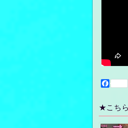
Faceboo
★こち