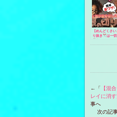
【めんどくさい
り抜き
は一切
】Photosho
った数分
背景
抜き
【簡単裏
】
←「
【混合
レイに消す
事へ
次の記事