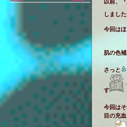
以前、『
しました
今回はほ
肌の色補
さっと
す
今回はそ
目の充血