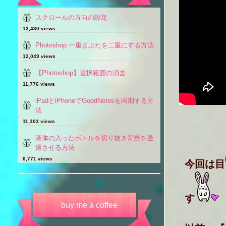
スクロールの方向の設定
13,430 views
Photoshop 一重まぶたを二重にする方法
12,049 views
【Photoshop】選択範囲の消去
11,776 views
iPadとiPhoneでGoodNotesを同期する方
法
11,303 views
液体の入ったボトルを切り抜き背景を透
過させる方法
6,771 views
今回は目
す
buy me a coffee