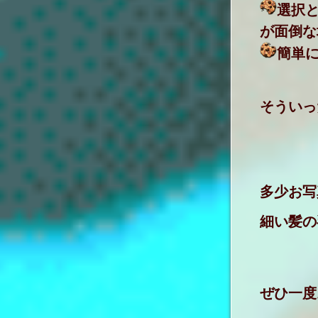
選択
が面倒な
簡単
そういっ
多少お写
細い髪の
ぜひ一度