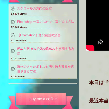
スクロールの方向の設定
13,430 views
Photoshop 一重まぶたを二重にする方法
12,049 views
【Photoshop】選択範囲の消去
11,776 views
iPadとiPhoneでGoodNotesを同期する方
法
11,303 views
液体の入ったボトルを切り抜き背景を透
過させる方法
6,771 views
本日は『
buy me a coffee
最近本当