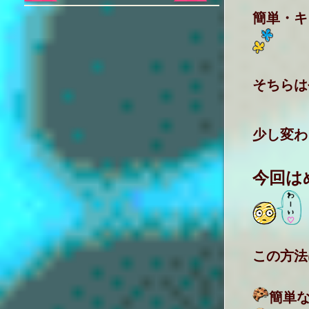
簡単・キ
そちらは
少し変わ
今回は
この方法
簡単