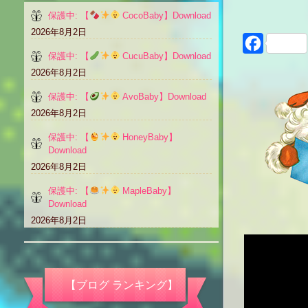
保護中: 【
CocoBaby】Download
2026年8月2日
Faceboo
保護中: 【
CucuBaby】Download
2026年8月2日
保護中: 【
AvoBaby】Download
2026年8月2日
保護中: 【
HoneyBaby】
Download
2026年8月2日
保護中: 【
MapleBaby】
Download
2026年8月2日
【ブログ ランキング】