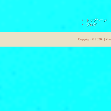
トップページ
ブログ
Copyright © 2026 【Ph