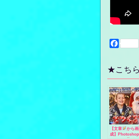
Faceboo
★こち
【文章
から画
成】Photoshop