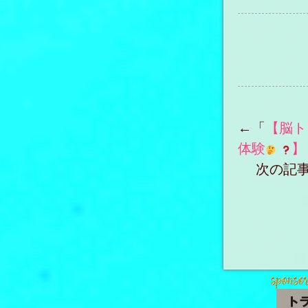
いに公開
未
AI『DALL・E
とは？【さらに
いAIツールもご
】
←「
【脳ト
体験
】
次の記事