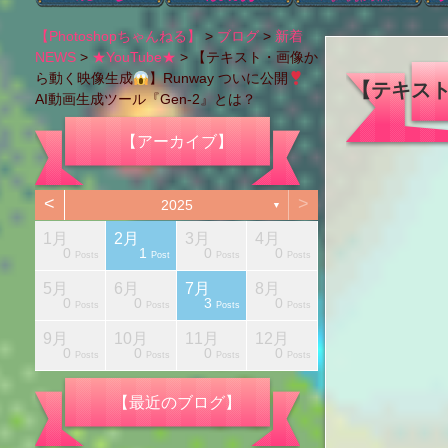
ブログカテゴリー
本日のブログ
アハ体験【ショー
Photoshopの機能
タイポグラフィ
Photoshop以外
肌のレタッチ
カラー変更
レタッチ
切り抜き
画像編集
色調補正
お知らせ
i
【Photoshopちゃんねる】
>
ブログ
>
新着
ト動画】
NEWS
>
★YouTube★
>
【テキスト・画像か
ら動く映像生成
】Runway ついに公開
【テキス
AI動画生成ツール『Gen-2』とは？
【アーカイブ】
<
>
2025
▼
1月
2月
3月
4月
1
0
1
0
0
Posts
Posts
Posts
Posts
Posts
Posts
Posts
Posts
Post
Posts
Post
Posts
Posts
5月
6月
7月
8月
1
0
0
3
0
Posts
Posts
Posts
Posts
Posts
Posts
Posts
Posts
Post
Posts
Posts
Posts
Posts
月
月
月
月
月
月
月
月
月
9月
10月
11月
12月
1
0
0
0
0
Posts
Posts
Posts
Posts
Posts
Posts
Posts
Posts
Post
Posts
Posts
Posts
Posts
【最近のブログ】