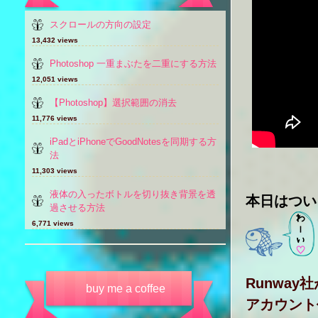
スクロールの方向の設定
13,432 views
Photoshop 一重まぶたを二重にする方法
12,051 views
【Photoshop】選択範囲の消去
11,776 views
iPadとiPhoneでGoodNotesを同期する方
法
11,303 views
液体の入ったボトルを切り抜き背景を透
本日はつい
過させる方法
6,771 views
Runwa
buy me a coffee
アカウント