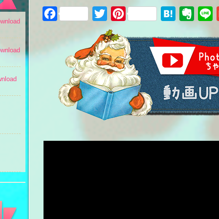
Facebook
Twitter
Pinterest
Hatena
Everno
L
wnload
wnload
nload