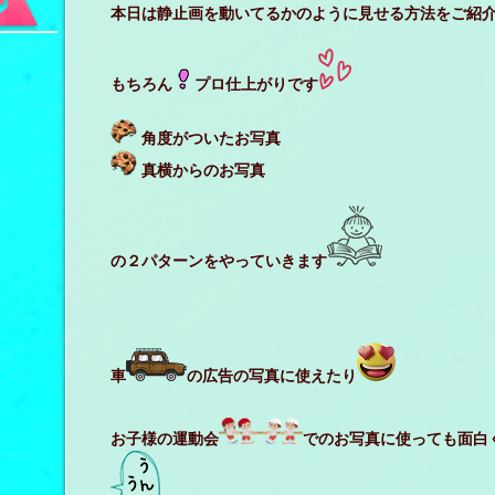
本日は静止画を動いてるかのように見せる方法をご紹
もちろん
プロ仕上がりです
角度がついたお写真
真横からのお写真
の２パターンをやっていきます
車
の広告の写真に使えたり
お子様の運動会
でのお写真に使っても面白