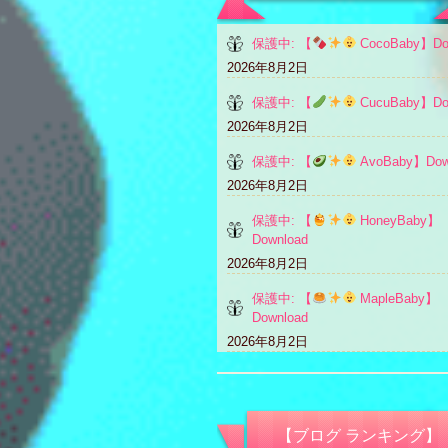
有
保護中: 【
CocoBaby】Do
2026年8月2日
保護中: 【
CucuBaby】Do
2026年8月2日
保護中: 【
AvoBaby】Dow
2026年8月2日
保護中: 【
HoneyBaby】
Download
2026年8月2日
保護中: 【
MapleBaby】
Download
2026年8月2日
【ブログ ランキング】