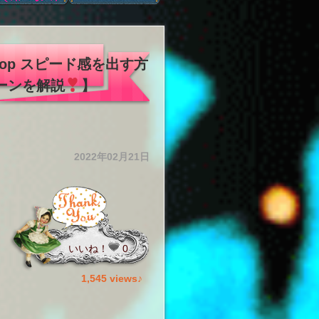
Instagram
TikTok
Twitch
X
公式グッズストア
Special thanks★
よくあるご質問
お問い合わせ
shop スピード感を出す方
ーンを解説
】
2022年02月21日
いいね！
0
1,545 views♪