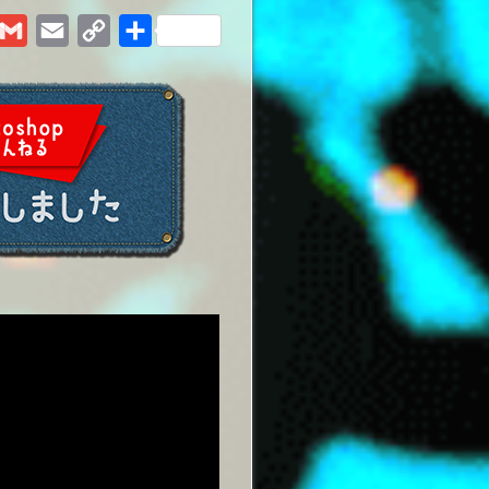
te
ine
Gmail
Email
Copy
共
Link
有