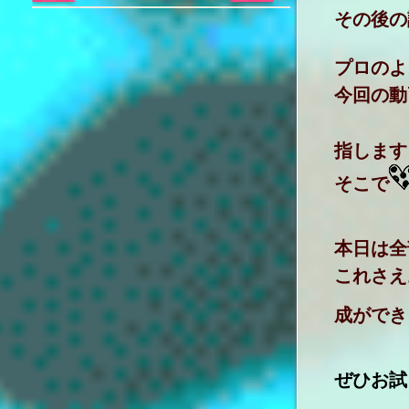
その後の
プロのよ
今回の動
指します
そこで
本日は全
これさえ
成ができ
ぜひお試