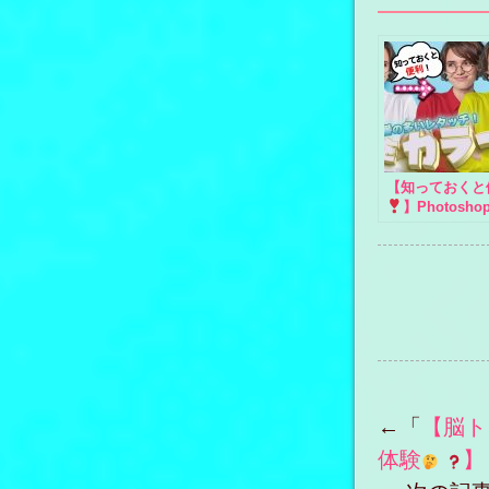
【知っておくと
】Photosho
をカラーにする
【どんな色も自
仕上がる♪】
←「
【脳ト
体験
】