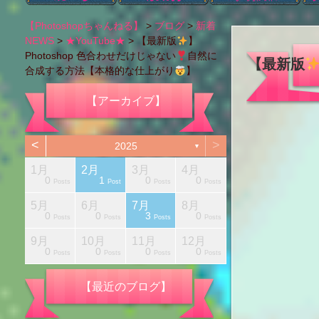
ブログカテゴリー
本日のブログ
アハ体験【ショー
Photoshopの機能
タイポグラフィ
Photoshop以外
肌のレタッチ
カラー変更
レタッチ
切り抜き
画像編集
色調補正
お知らせ
i
【Photoshopちゃんねる】
>
ブログ
>
新着
ト動画】
NEWS
>
★YouTube★
>
【最新版
】
Photoshop 色合わせだけじゃない
自然に
【最新版
合成する方法【本格的な仕上がり
】
【アーカイブ】
<
>
2025
▼
1月
2月
3月
4月
1
0
1
0
0
Posts
Posts
Posts
Posts
Posts
Posts
Posts
Posts
Post
Posts
Post
Posts
Posts
5月
6月
7月
8月
1
0
0
3
0
Posts
Posts
Posts
Posts
Posts
Posts
Posts
Posts
Post
Posts
Posts
Posts
Posts
月
月
月
月
月
月
月
月
月
9月
10月
11月
12月
1
0
0
0
0
Posts
Posts
Posts
Posts
Posts
Posts
Posts
Posts
Post
Posts
Posts
Posts
Posts
【最近のブログ】