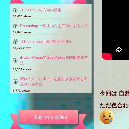
スクロールの方向の設定
13,430 views
Photoshop 一重まぶたを二重にする方法
12,049 views
【Photoshop】選択範囲の消去
11,776 views
iPadとiPhoneでGoodNotesを同期する方
法
11,303 views
液体の入ったボトルを切り抜き背景を透
過させる方法
6,771 views
今回は 自
ただ色合わ
buy me a coffee