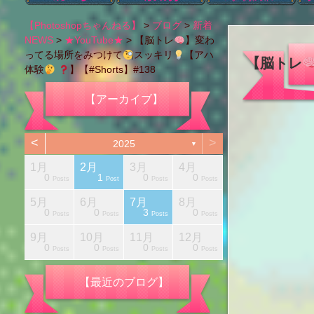
ブログカテゴリー
本日のブログ
アハ体験【ショー
Photoshopの機能
タイポグラフィ
Photoshop以外
肌のレタッチ
カラー変更
レタッチ
切り抜き
画像編集
色調補正
お知らせ
i
【Photoshopちゃんねる】
>
ブログ
>
新着
ト動画】
NEWS
>
★YouTube★
>
【脳トレ
】変わ
ってる場所をみつけて
スッキリ
【アハ
【脳トレ
体験
】【#Shorts】#138
【アーカイブ】
<
>
2025
▼
1月
2月
3月
4月
1
0
1
0
0
Posts
Posts
Posts
Posts
Posts
Posts
Posts
Posts
Post
Posts
Post
Posts
Posts
5月
6月
7月
8月
1
0
0
3
0
Posts
Posts
Posts
Posts
Posts
Posts
Posts
Posts
Post
Posts
Posts
Posts
Posts
月
月
月
月
月
月
月
月
月
9月
10月
11月
12月
1
0
0
0
0
Posts
Posts
Posts
Posts
Posts
Posts
Posts
Posts
Post
Posts
Posts
Posts
Posts
【最近のブログ】