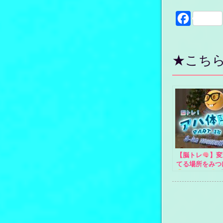
Faceboo
★こち
【脳トレ
】変
てる場所をみつ
スッキリ
ハ体験
】
【#Shorts】#1