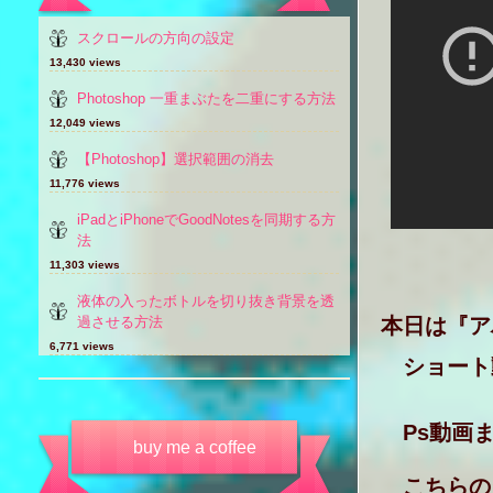
スクロールの方向の設定
13,430 views
Photoshop 一重まぶたを二重にする方法
12,049 views
【Photoshop】選択範囲の消去
11,776 views
iPadとiPhoneでGoodNotesを同期する方
法
11,303 views
液体の入ったボトルを切り抜き背景を透
過させる方法
本日は『ア
6,771 views
ショート
Ps動画
buy me a coffee
こちらの