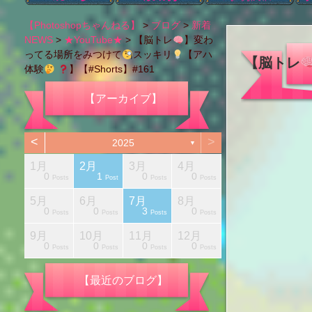
ブログカテゴリー
本日のブログ
アハ体験【ショー
Photoshopの機能
タイポグラフィ
Photoshop以外
肌のレタッチ
カラー変更
レタッチ
切り抜き
画像編集
色調補正
お知らせ
i
【Photoshopちゃんねる】
>
ブログ
>
新着
ト動画】
NEWS
>
★YouTube★
>
【脳トレ
】変わ
ってる場所をみつけて
スッキリ
【アハ
【脳トレ
体験
】【#Shorts】#161
【アーカイブ】
<
>
2025
▼
1月
2月
3月
4月
1
0
1
0
0
Posts
Posts
Posts
Posts
Posts
Posts
Posts
Posts
Post
Posts
Post
Posts
Posts
5月
6月
7月
8月
1
0
0
3
0
Posts
Posts
Posts
Posts
Posts
Posts
Posts
Posts
Post
Posts
Posts
Posts
Posts
月
月
月
月
月
月
月
月
月
9月
10月
11月
12月
1
0
0
0
0
Posts
Posts
Posts
Posts
Posts
Posts
Posts
Posts
Post
Posts
Posts
Posts
Posts
【最近のブログ】