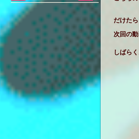
だけたら
次回の動
しばらく