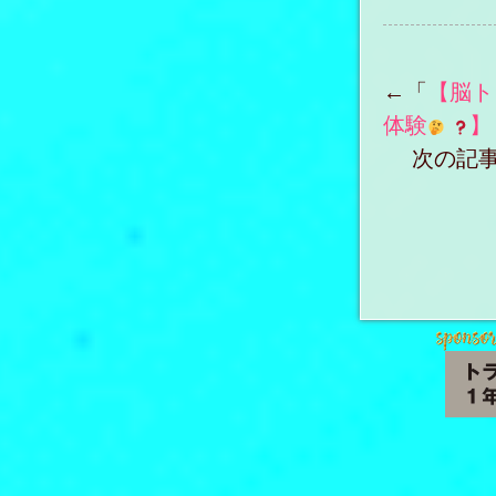
←「
【脳ト
体験
】
次の記事