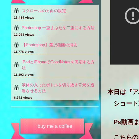
スクロールの方向の設定
13,434 views
Photoshop 一重まぶたを二重にする方法
12,054 views
【Photoshop】選択範囲の消去
11,776 views
iPadとiPhoneでGoodNotesを同期する方
法
11,303 views
液体の入ったボトルを切り抜き背景を透
過させる方法
本日は『ア
6,772 views
ショート
Ps動画
buy me a coffee
こちらの