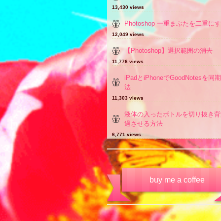
13,430 views
Photoshop 一重まぶたを二重に
12,049 views
【Photoshop】選択範囲の消去
11,776 views
iPadとiPhoneでGoodNotesを
法
11,303 views
液体の入ったボトルを切り抜き背
過させる方法
6,771 views
buy me a coffee