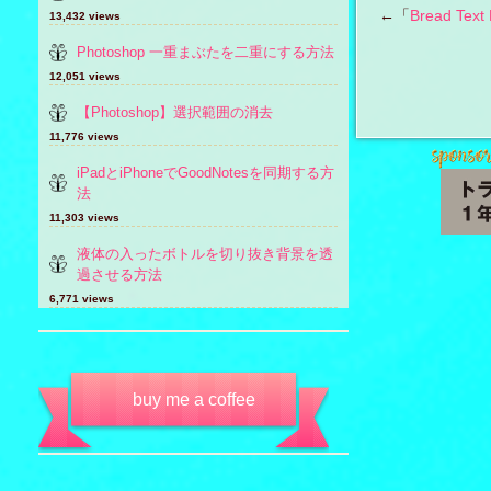
←「
Bread Text
13,432 views
Photoshop 一重まぶたを二重にする方法
12,051 views
【Photoshop】選択範囲の消去
11,776 views
iPadとiPhoneでGoodNotesを同期する方
法
11,303 views
液体の入ったボトルを切り抜き背景を透
過させる方法
6,771 views
buy me a coffee