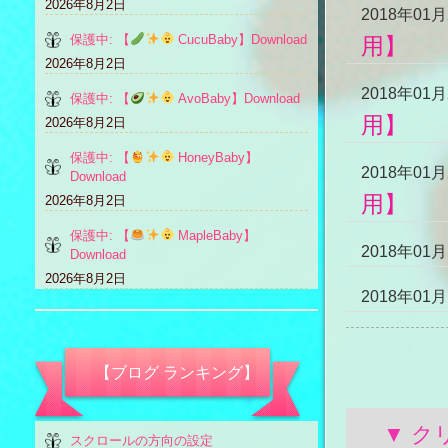
2026年8月2日
2018年01
保護中: 【
CucuBaby】Download
用】
2026年8月2日
2018年01
保護中: 【
AvoBaby】Download
用】
2026年8月2日
保護中: 【
HoneyBaby】
2018年01
Download
用】
2026年8月2日
保護中: 【
MapleBaby】
2018年01
Download
2026年8月2日
2018年01
【ブログ ランキング】
▼ 
スクロールの方向の設定