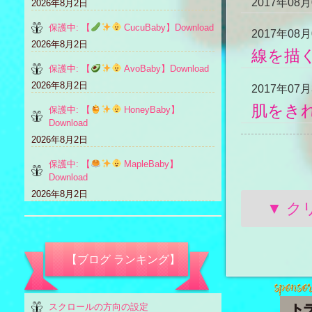
2017年08
2026年8月2日
保護中: 【
CucuBaby】Download
2017年08
2026年8月2日
線を描
保護中: 【
AvoBaby】Download
2026年8月2日
2017年07
肌をき
保護中: 【
HoneyBaby】
Download
2026年8月2日
保護中: 【
MapleBaby】
Download
2026年8月2日
▼ 
【ブログ ランキング】
スクロールの方向の設定