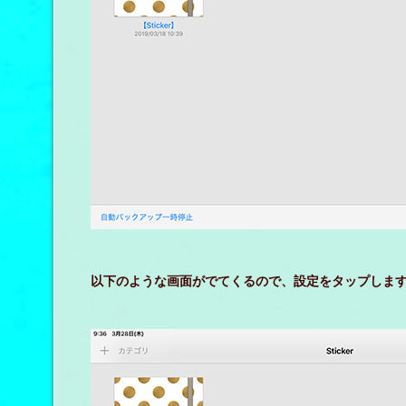
以下のような画面がでてくるので、設定をタップしま