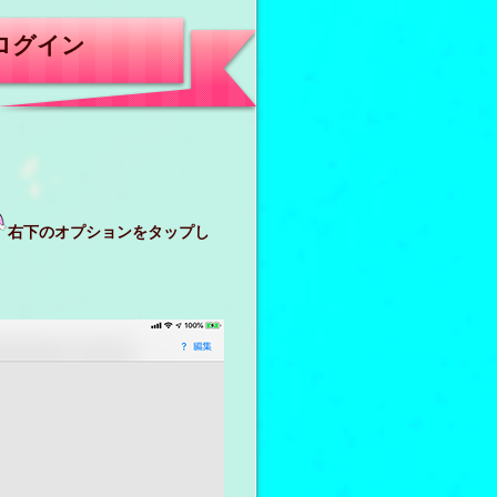
ログイン
右下のオプションをタップし