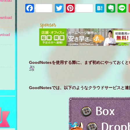
wnload
Facebook
Twitter
Pinterest
Hatena
Everno
L
wnload
nload
GoodNotesを使用する際に、まず初めにやっておく
GoodNotesでは、以下のようなクラウドサービスと