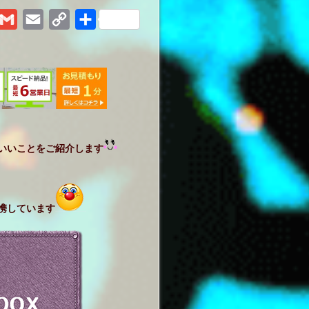
te
ine
Gmail
Email
Copy
共
Link
有
といいことをご紹介します
連携しています