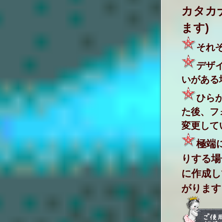
カタカ
ます)
それ
デザ
いがある
ひら
た後、フ
変更して
極端
りする場
に作成し
がります