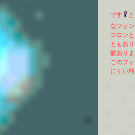
です
と
なフォン
コロンと
ともあり
数ありま
このフォ
にくい柄