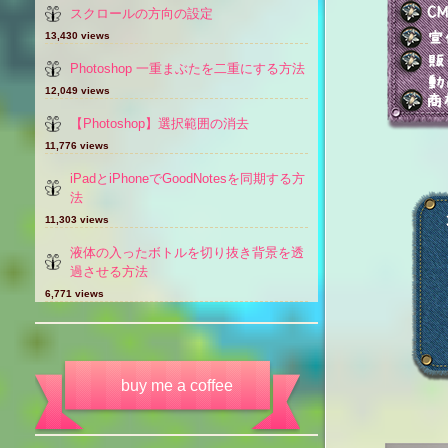
スクロールの方向の設定
13,430 views
Photoshop 一重まぶたを二重にする方法
12,049 views
【Photoshop】選択範囲の消去
11,776 views
iPadとiPhoneでGoodNotesを同期する方
法
11,303 views
液体の入ったボトルを切り抜き背景を透
過させる方法
6,771 views
buy me a coffee