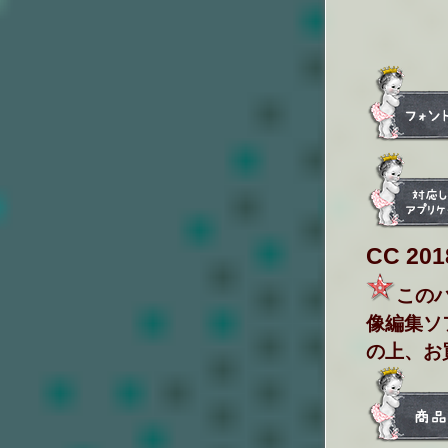
CC 20
このバ
像編集ソ
の上、お