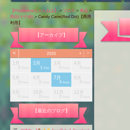
ブログカテゴリー
本日のブログ
アハ体験【ショー
Photoshopの機能
タイポグラフィ
Photoshop以外
肌のレタッチ
カラー変更
レタッチ
切り抜き
画像編集
色調補正
お知らせ
i
【Photoshopちゃんねる】
>
ブログ
>
商品
>
ト動画】
商品(その他)
>
Candy Cane(Red Dot)【商用
利用】
【アーカイブ】
<
>
2025
▼
1月
2月
3月
4月
1
0
1
0
0
Posts
Posts
Posts
Posts
Posts
Posts
Posts
Posts
Post
Posts
Post
Posts
Posts
5月
6月
7月
8月
1
0
0
3
0
Posts
Posts
Posts
Posts
Posts
Posts
Posts
Posts
Post
Posts
Posts
Posts
Posts
月
月
月
月
月
月
月
月
月
9月
10月
11月
12月
1
0
0
0
0
Posts
Posts
Posts
Posts
Posts
Posts
Posts
Posts
Post
Posts
Posts
Posts
Posts
【最近のブログ】