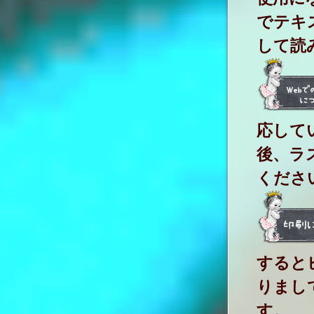
でテキ
して読
応して
後、ラ
くださ
すると
りまし
す。