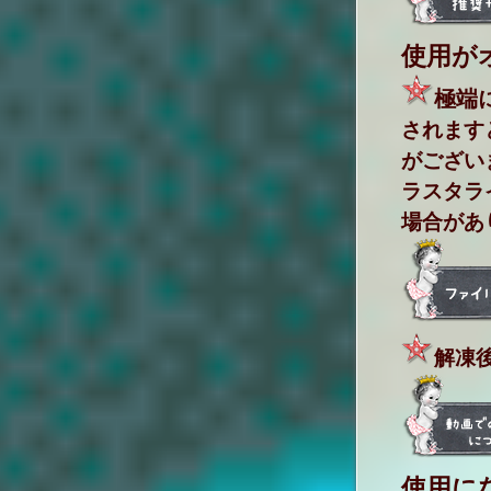
使用が
極端に
されます
がござい
ラスタラ
場合があ
解凍
使用にな