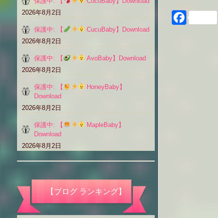
保護中: 【
CocoBaby】Download
2026年8月2日
Faceboo
保護中: 【
CucuBaby】Download
2026年8月2日
保護中: 【
AvoBaby】Download
2026年8月2日
保護中: 【
HoneyBaby】
Download
2026年8月2日
保護中: 【
MapleBaby】
Download
2026年8月2日
【ブログ ランキング】