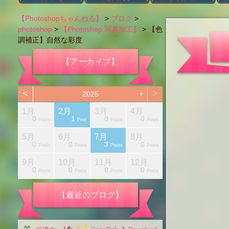
ブログカテゴリー
本日のブログ
アハ体験【ショー
Photoshopの機能
タイポグラフィ
Photoshop以外
肌のレタッチ
カラー変更
レタッチ
切り抜き
画像編集
色調補正
お知らせ
i
【Photoshopちゃんねる】
>
ブログ
>
ト動画】
photoshop
>
【Photoshop 写真加工】
>
【色
調補正】自然な彩度
【アーカイブ】
<
>
2025
▼
1月
2月
3月
4月
1
0
1
0
0
Posts
Posts
Posts
Posts
Posts
Posts
Posts
Posts
Post
Posts
Post
Posts
Posts
5月
6月
7月
8月
1
0
0
3
0
Posts
Posts
Posts
Posts
Posts
Posts
Posts
Posts
Post
Posts
Posts
Posts
Posts
月
月
月
月
月
月
月
月
月
9月
10月
11月
12月
1
0
0
0
0
Posts
Posts
Posts
Posts
Posts
Posts
Posts
Posts
Post
Posts
Posts
Posts
Posts
【最近のブログ】