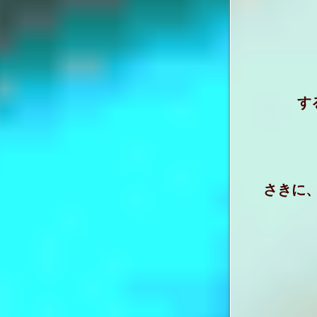
す
さきに